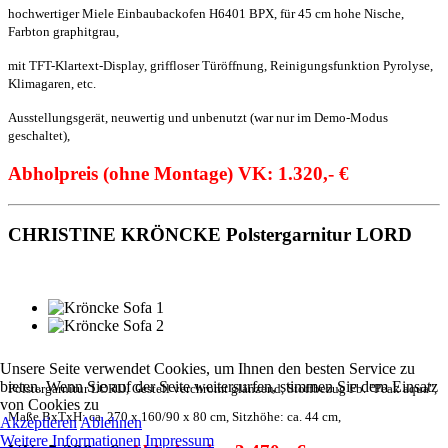
hochwertiger Miele Einbaubackofen H6401 BPX, für
45 cm hohe Nische,
Farbton graphitgrau,
mit TFT-Klartext-Display, griffloser Türöffnung, Reinigungsfunktion Pyrolyse,
Klimagaren, etc.
Ausstellungsgerät, neuwertig und unbenutzt (war nur im Demo-Modus
geschaltet),
A
bholpreis (ohne Montage) VK: 1.320,- €
CHRISTINE KRÖNCKE Polstergarnitur LORD
Unsere Seite verwendet Cookies, um Ihnen den besten Service zu
bieten. Wenn Sie auf der Seite weitersurfen, stimmen Sie dem Einsatz
Polstergarnitur LORD, Gestell verchromt glänzend, Stoffb
ezug
Fb. "Peak aqua",
von Cookies zu
Maße BxTxH: c
a. 270 x 160/90 x
80 cm, Sitzhöhe: ca. 44 cm,
Akzeptieren
Ablehnen
Weitere Informationen
Impressum